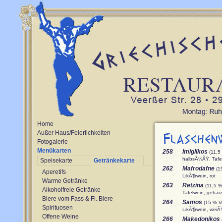
Home
Außer Haus/Feierlichkeiten
Fotogalerie
Menükarten
258
Imiglikos
(11,5
halbsÃ¼ÃŸ, Tafel
Speisekarte
Getränkekarte
262
Mafrodafne
(1
Aperetifs
LikÃ¶rwein, rot
Warme Getränke
263
Retzina
(11,5 %
Alkoholfreie Getränke
Tafelwein, gehar
Biere vom Fass & Fl. Biere
264
Samos
(15 % Vo
Spirituosen
LikÃ¶rwein, wei
Offene Weine
266
Makedonikos