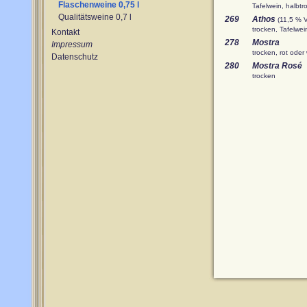
Flaschenweine 0,75 l
Tafelwein, halbtr
Qualitätsweine 0,7 l
269
Athos
(11,5 % V
trocken, Tafelwei
Kontakt
278
Mostra
Impressum
trocken, rot oder
Datenschutz
280
Mostra Rosé
trocken